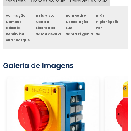
Zona Leste
Grande São Paulo
Litoral de São Paulo
Aclimação
Bela Vista
Bom Retiro
Brás
Cambuci
Centro
Consolação
Higienópolis
Glicério
Liberdade
Luz
Pari
República
Santa Cecília
Santa Efigênia
Sé
Vila Buarque
Galeria de Imagens