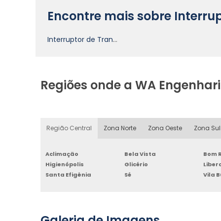
Encontre mais sobre Interru
Interruptor de Transferência
Regiões onde a WA Engenharia
Região Central
Zona Norte
Zona Oeste
Zona Sul
Aclimação
Bela Vista
Bom R
Higienópolis
Glicério
Libe
Santa Efigênia
Sé
Vila 
Galeria de Imagens