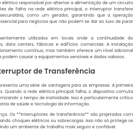
 elétrico responsável por alternar a alimentação de um circuit
s de falha na rede elétrica principal, o interruptor transfer
ecundária, como um gerador, garantindo que a operaçã
essencial para negócios que não podem se dar ao luxo de para
equentemente utilizados em locais onde a continuidade d
, data centers, fábricas e edifícios comerciais. A instalaçã
ionamento contínuo, mas também oferece um nível adiciona
a podem causar a equipamentos sensíveis e dados valiosos.
nterruptor de Transferência
resenta uma série de vantagens para as empresas. A primeir
. Quando a rede elétrica principal falha, o dispositivo comut
izando o tempo de inatividade. Isso é particularmente crític
tria de saúde e tecnologia da informação.
nça. Os **interruptores de transferência** são projetados co
do choques elétricos ou sobrecargas. Isso não só protege o
ndo um ambiente de trabalho mais seguro e confiável.