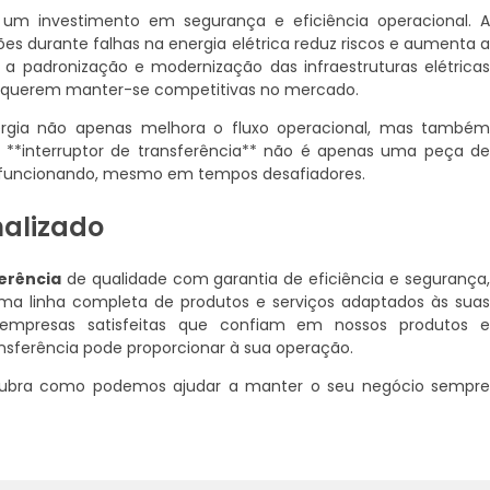
um investimento em segurança e eficiência operacional. 
es durante falhas na energia elétrica reduz riscos e aumenta 
 a padronização e modernização das infraestruturas elétrica
e querem manter-se competitivas no mercado.
ergia não apenas melhora o fluxo operacional, mas també
m **interruptor de transferência** não é apenas uma peça d
 funcionando, mesmo em tempos desafiadores.
nalizado
erência
de qualidade com garantia de eficiência e segurança
a linha completa de produtos e serviços adaptados às sua
e empresas satisfeitas que confiam em nossos produtos 
nsferência pode proporcionar à sua operação.
ubra como podemos ajudar a manter o seu negócio sempr