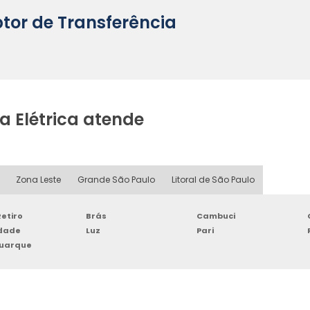
ptor de Transferência
 Elétrica atende
Zona Leste
Grande São Paulo
Litoral de São Paulo
etiro
Brás
Cambuci
rdade
Luz
Pari
Buarque