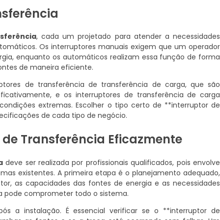
nsferência
sferência
, cada um projetado para atender a necessidade
tomáticos. Os interruptores manuais exigem que um operado
rgia, enquanto os automáticos realizam essa função de form
ntes de maneira eficiente.
ptores de transferência de transferência de carga, que sã
ficativamente, e os interruptores de transferência de carg
condições extremas. Escolher o tipo certo de **interruptor d
ecificações de cada tipo de negócio.
 de Transferência Eficazmente
a
deve ser realizada por profissionais qualificados, pois envolv
emas existentes. A primeira etapa é o planejamento adequado
ptor, as capacidades das fontes de energia e as necessidade
ea pode comprometer todo o sistema.
s a instalação. É essencial verificar se o **interruptor d