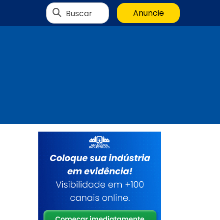
Buscar
Anuncie
e
s
r
a