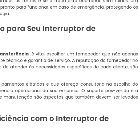
ambas as fontes e se a troca está ocorrendo sem falhas. U
e pronto para funcionar em caso de emergência, protegendo o
ogia.
o para Seu Interruptor de
ransferência
, é vital escolher um fornecedor que não apena
e técnico e garantia de serviço. A reputação do fornecedor n
de atender às necessidades específicas de cada cliente, sã
ipamentos elétricos e que ofereça consultoria na escolha d
ciência operacional da sua empresa. O suporte pós-venda e 
os de manutenção são aspectos que também devem ser levado
ciência com o Interruptor de