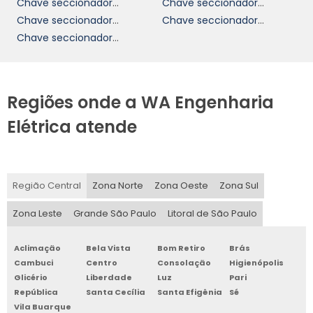
Chave seccionadora 125a
Chave seccionadora 160a
Chave seccionadora 32a
Chave seccionadora bipolar
Chave seccionadora media tensão
Regiões onde a WA Engenharia
Elétrica atende
Região Central
Zona Norte
Zona Oeste
Zona Sul
Zona Leste
Grande São Paulo
Litoral de São Paulo
Aclimação
Bela Vista
Bom Retiro
Brás
Cambuci
Centro
Consolação
Higienópolis
Glicério
Liberdade
Luz
Pari
República
Santa Cecília
Santa Efigênia
Sé
Vila Buarque