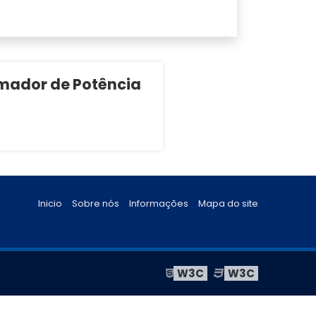
mador de Potência
Inicio
Sobre nós
Informações
Mapa do site
W3C
W3C